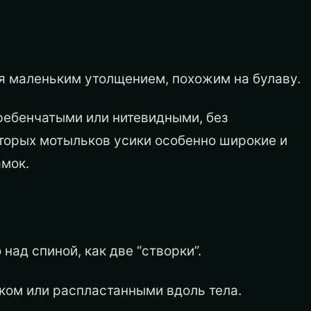
ся маленьким утолщением, похожим на булаву.
ребенчатыми или нитевидными, без
оторых мотыльков усики особенно широкие и
амок.
ад спиной, как две “створки”.
ком или распластанными вдоль тела.