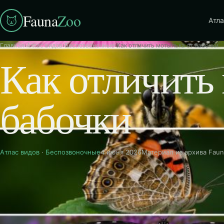
Fauna
Zoo
Атла
Главная
›
Атлас видов
›
Беспозвоночные
›
Как отличить мотылька от бабочки
Как отличить
бабочки
Атлас видов
·
Беспозвоночные
4 июня 2026
Материал из архива Fau