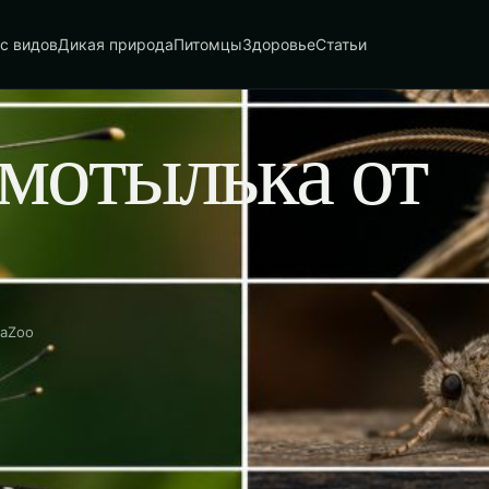
с видов
Дикая природа
Питомцы
Здоровье
Статьи
 мотылька от
naZoo