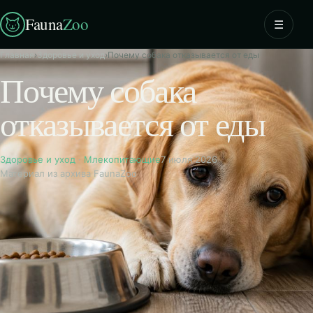
Fauna
Zoo
☰
Главная
›
Здоровье и уход
›
Почему собака отказывается от еды
Почему собака
отказывается от еды
Здоровье и уход
·
Млекопитающие
7 июля 2026
Материал из архива FaunaZoo