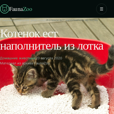
Fauna
Zoo
☰
Главная
›
Домашние животные
›
Котенок ест наполнитель из лотка
Котенок ест
наполнитель из лотка
Домашние животные
20 августа 2020
Материал из архива FaunaZoo