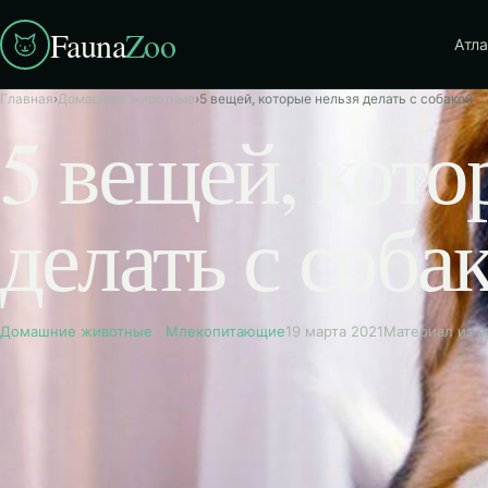
Fauna
Zoo
Атла
Главная
›
Домашние животные
›
5 вещей, которые нельзя делать с собакой
5 вещей, кото
делать с соба
Домашние животные
·
Млекопитающие
19 марта 2021
Материал из а