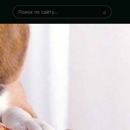
Поиск
⌕