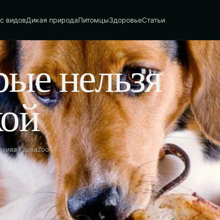
с видов
Дикая природа
Питомцы
Здоровье
Статьи
рые нельзя
кой
рхива FaunaZoo