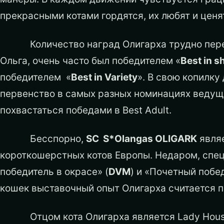
прекрасными котами гордятся, их любят и ценя
Количество наград Олигарха трудно пересчи
Ольга, очень часто был победителем «
Best
in
s
победителем «
Best
in
Variety
». В свою копилк
первенство в самых разных номинациях ведущ
похвастаться победами в Best Adult.
Бесспорно,
SC S*Olangas OLIGARK
являе
короткошерстных котов Европы. Недаром, спе
победитель в окрасе» (
DVM
) и «Почетный побе
кошек выставочный опыт Олигарха считается 
Отцом кота Олигарха является Lady House Ca