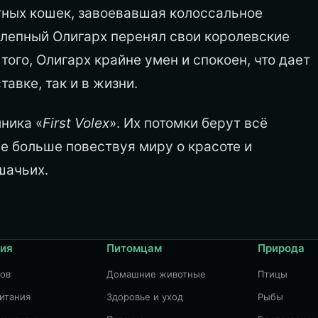
тных кошек, завоевавшая колоссальное
колепный Олигарх перенял свои королевские
того, Олигарх крайне умен и спокоен, что дает
авке, так и в жизни.
ника «
First Volex
». Их потомки берут всё
е больше повествуя миру о красоте и
шачьих.
ия
Питомцам
Природа
дов
Домашние животные
Птицы
итания
Здоровье и уход
Рыбы