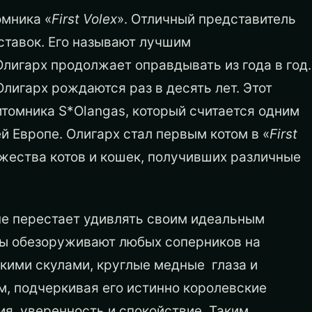
омника «
First Volex
». Отличный представитель
ставок. Его называют лучшим
лигарх продолжает оправдывать из года в год.
Олигарх рождаются раз в десять лет. Этот
итомника S*Olangas, который считается одним
ей Европе. Олигарх стал первым котом в «
First
ожества котов и кошек, получивших различные
е перестает удивлять своим идеальным
ры обезоруживают любых соперников на
кими скулами, круглые медные глаза и
, подчеркивая его истинно королевские
я, уверенность и спокойствие. Таким