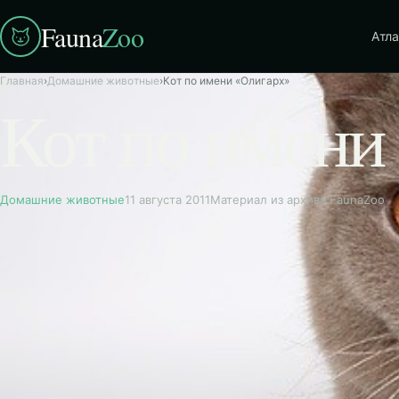
Fauna
Zoo
Атла
Главная
›
Домашние животные
›
Кот по имени «Олигарх»
Кот по имени
Домашние животные
11 августа 2011
Материал из архива FaunaZoo