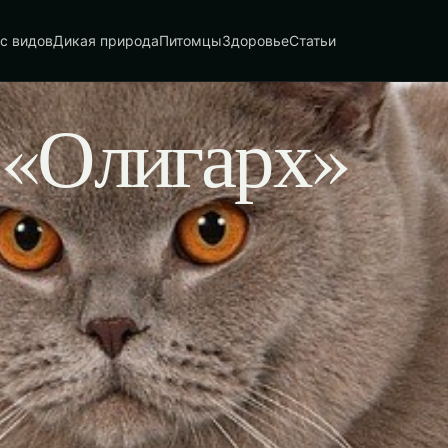
с видов
Дикая природа
Питомцы
Здоровье
Статьи
 «Олигарх»