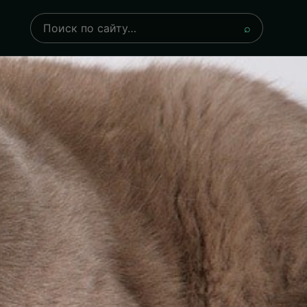
Поиск
⌕