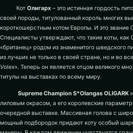
Кот
Олигарх
– это истинная гордость пит
своей породы, титулованный король многих вы
короткошерстным котом Европы. И это звание О
Специалисты утверждают, что такие коты, как 
«британец» родом из знаменитого шведского п
из лучших не только в своей стране, но и во вс
Volex
». Теперь он является отцом великого мн
титулы на выставках по всему миру.
Supreme Champion S*Olangas OLIGARK
н
лиловым окрасом, а его королевские парамет
очередной выставке. Массивная голова с широ
мощный подбородок придают коту особый шарм
манеры. В каждом движении чувствуется граци