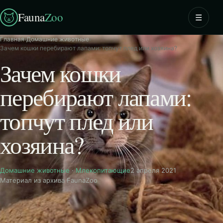
Fauna
Zoo
☰
Главная
›
Домашние животные
›
Зачем кошки перебирают лапами: топчут плед или хозяина?
Зачем кошки
перебирают лапами:
топчут плед или
хозяина?
Домашние животные
·
Млекопитающие
2 апреля 2021
Материал из архива FaunaZoo