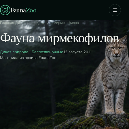
Fauna
Zoo
☰
Главная
›
Дикая природа
›
Фауна мирмекофилов
Фауна мирмекофилов
Дикая природа
·
Беспозвоночные
12 августа 2011
Материал из архива FaunaZoo