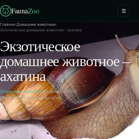
Fauna
Zoo
☰
Главная
›
Домашние животные
›
Экзотическое домашнее животное – ахатина
Экзотическое
домашнее животное –
ахатина
Домашние животные
24 декабря 2013
Материал из архива FaunaZoo