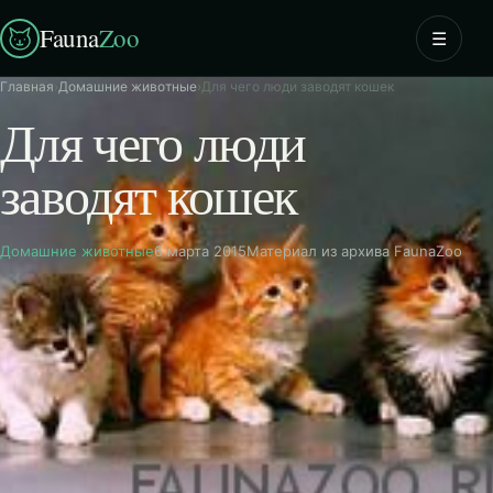
Fauna
Zoo
☰
Главная
›
Домашние животные
›
Для чего люди заводят кошек
Для чего люди
заводят кошек
Домашние животные
6 марта 2015
Материал из архива FaunaZoo