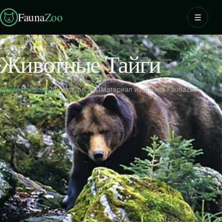
Fauna
Zoo
☰
Главная
›
Дикая природа
›
Животные Тайги
Животные Тайги
Дикая природа
29 декабря 2011
Материал из архива FaunaZoo