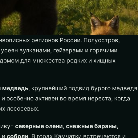
живописных регионов России. Полуостров,
усеян вулканами, гейзерами и горячими
 домом для множества редких и хищных
й медведь
, крупнейший подвид бурого медведя
 и особенно активен во время нереста, когда
их лососевых.
живут
северные олени
,
снежные бараны
,
ы
и
соболи
. В горах Камчатки встречаются и