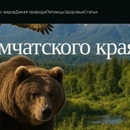
с видов
Дикая природа
Питомцы
Здоровье
Статьи
чатского кра