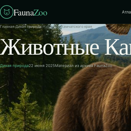
Fauna
Zoo
Атла
Главная
›
Дикая природа
›
Животные Камчатского края
Животные Кам
Дикая природа
22 июня 2025
Материал из архива FaunaZoo