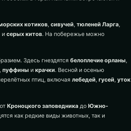
морских котиков
,
сивучей
,
тюленей Ларга
,
й
и
серых китов
. На побережье можно
бразием. Здесь гнездятся
белоплечие орланы
,
,
пуффины
и
крачки
. Весной и осенью
перелётных птиц, включая
лебедей
,
гусей
,
уток
 от
Кроноцкого заповедника
до
Южно-
дятся как редкие виды животных, так и