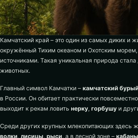
Камчатский край – это один из самых диких и 
окружённый Тихим океаном и Охотским морем, 
источниками. Такая уникальная природа стала
животных.
Главный символ Камчатки –
камчатский буры
в России. Он обитает практически повсеместно
выходит к рекам ловить
нерку
,
горбушу
и друг
Среди других крупных млекопитающих здесь 
волки
,
лисицы
,
рыси
, а в лесной зоне –
кабан