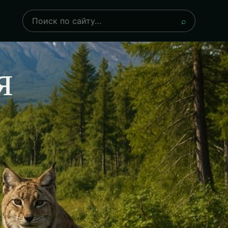
Поиск
⌕
я