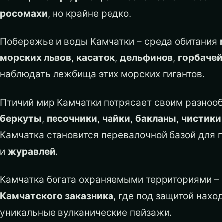
росомахи
, но крайне редко.
Побережье и воды Камчатки – среда обитания
морских львов
,
касаток
,
дельфинов
,
горбаче
наблюдать лежбища этих морских гигантов.
Птичий мир Камчатки потрясает своим разноо
беркуты
,
песочники
,
чайки
,
бакланы
,
чистики
Камчатка становится перевалочной базой для 
и
журавлей
.
Камчатка богата охраняемыми территориями –
Камчатского заказника
, где под защитой нахо
уникальные вулканические пейзажи.