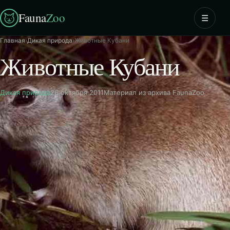
Fauna
Zoo
☰
Главная
›
Дикая природа
›
Животные Кубани
Животные Кубани
Дикая природа
26 октября 2011
Материал из архива FaunaZoo