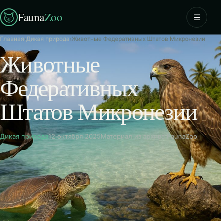
Fauna
Zoo
☰
Главная
›
Дикая природа
›
Животные Федеративных Штатов Микронезии
Животные
Федеративных
Штатов Микронезии
Дикая природа
12 октября 2025
Материал из архива FaunaZoo