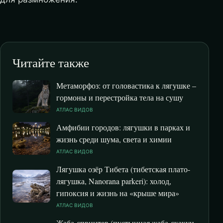
Читайте также
Метаморфоз: от головастика к лягушке –
гормоны и перестройка тела на сушу
АТЛАС ВИДОВ
Амфибии городов: лягушки в парках и
жизнь среди шума, света и химии
АТЛАС ВИДОВ
Лягушка озёр Тибета (тибетская плато-
лягушка, Nanorana parkeri): холод,
гипоксия и жизнь на «крыше мира»
АТЛАС ВИДОВ
Жаба-спринтер (пустынная жаба-скакун,