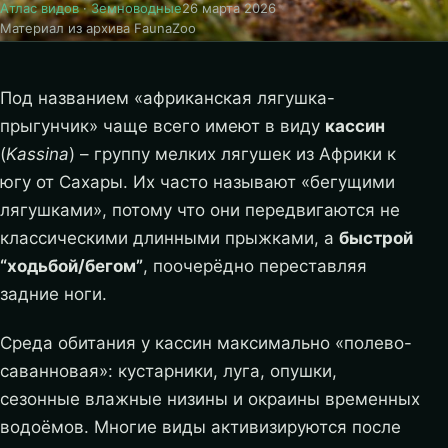
Атлас видов
·
Земноводные
26 марта 2026
Материал из архива FaunaZoo
Под названием «африканская лягушка-
прыгунчик» чаще всего имеют в виду
кассин
(
Kassina
) – группу мелких лягушек из Африки к
югу от Сахары. Их часто называют «бегущими
лягушками», потому что они передвигаются не
классическими длинными прыжками, а
быстрой
“ходьбой/бегом”
, поочерёдно переставляя
задние ноги.
Среда обитания у кассин максимально «полево-
саванновая»: кустарники, луга, опушки,
сезонные влажные низины и окраины временных
водоёмов. Многие виды активизируются после