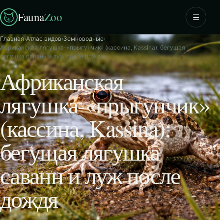
Fauna
Zoo
☰
Главная
›
Атлас видов
›
Земноводные
›
Африканская лягушка-«прыгунчик» (кассина, Kassina): бегущая
лягушка саванн и луж после дождя
Африканская
лягушка-«прыгунчик»
(кассина, Kassina):
бегущая лягушка
саванн и луж после
дождя