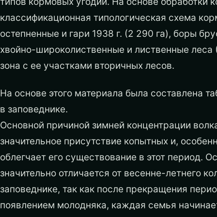
типов кормовых угодий. На основе обработки 
классификационная типологическая схема кор
остепненные и гари 1938 г. (2 290 га), боры б
хвойно-широколиственные и лиственные леса (15
зона с ее участками вторичных лесов.
На основе этого материала была составлена т
в заповеднике.
Основной причиной зимней концентрации волка
значительное присутствие копытных и, особенно
облегчает его существование в этот период. О
значительно отличается от весенне-летнего к
заповеднике, так как после прекращения период
появлением молодняка, каждая семья начинает