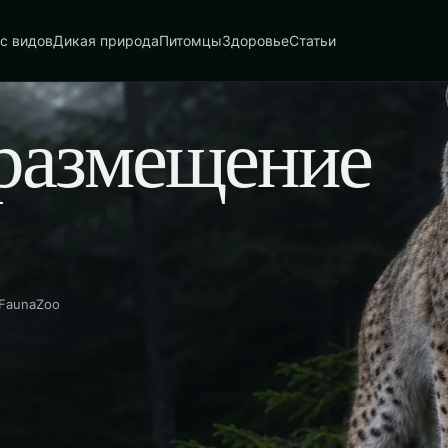
с видов
Дикая природа
Питомцы
Здоровье
Статьи
размещение
 FaunaZoo