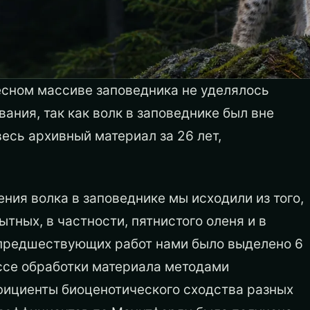
есном массиве заповедника не уделялось
ания, так как волк в заповеднике был вне
весь архивный материал за 26 лет,
ния волка в заповеднике мы исходили из того,
ытных, в частности, пятнистого оленя и в
е предшествующих работ нами было выделено 6
ссе обработки материала методами
фициенты биоценотического сходства разных