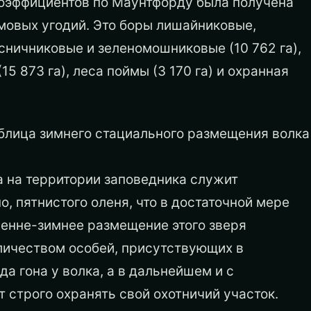
коэффициентов по Маунтфорду была получена
мовых угодий. Это боры лишайниковые,
русничниковые и зеленомошниковые (10 762 га),
 873 га), леса поймы (3 170 га) и охранная
аблица зимнего стациального размещения волка
 на территории заповедника служит
, пятнистого оленя, что в достаточной мере
сенне-зимнее размещение этого зверя
оличеством особей, присутствующих в
а гона у волка, а в дальнейшем и с
 строго охранять свой охотничий участок.