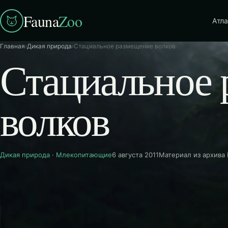
Fauna
Zoo
Атла
Главная
›
Дикая природа
›
Стациальное размещение волков
Стациальное 
волков
Дикая природа
·
Млекопитающие
6 августа 2011
Материал из архива