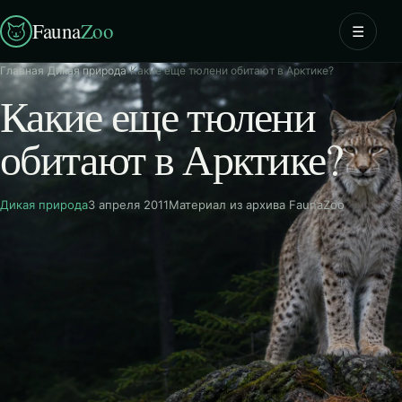
Fauna
Zoo
☰
Главная
›
Дикая природа
›
Какие еще тюлени обитают в Арктике?
Какие еще тюлени
обитают в Арктике?
Дикая природа
3 апреля 2011
Материал из архива FaunaZoo