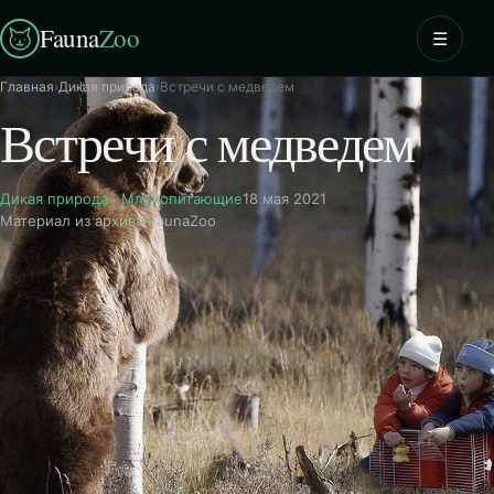
Fauna
Zoo
☰
Главная
›
Дикая природа
›
Встречи с медведем
Встречи с медведем
Дикая природа
·
Млекопитающие
18 мая 2021
Материал из архива FaunaZoo