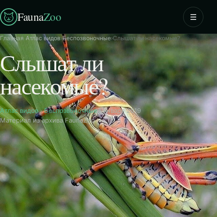
Fauna
Zoo
☰
Главная
›
Атлас видов
›
Беспозвоночные
›
Слышат ли насекомые?
Слышат ли
насекомые?
Атлас видов
·
Беспозвоночные
4 января 2019
Материал из архива FaunaZoo