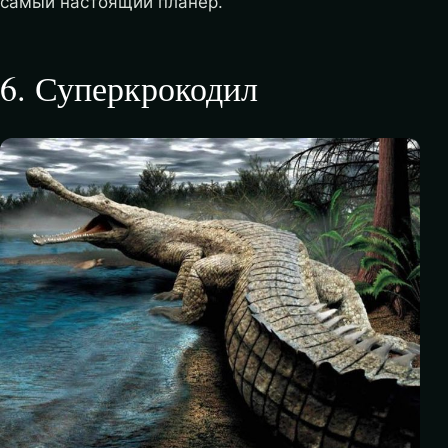
самый настоящий планер.
6
.
Суперкрокодил