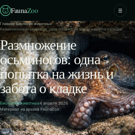
Fauna
Zoo
☰
Главная
›
Биология животных
›
Размножение осьминогов: одна попытка на жизнь и забота о кладке
Размножение
осьминогов: одна
попытка на жизнь и
забота о кладке
Биология животных
4 апреля 2026
Материал из архива FaunaZoo