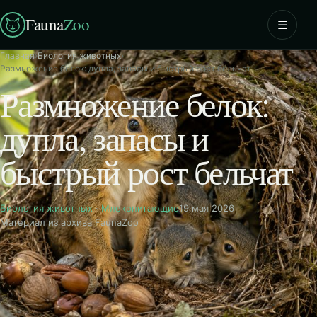
Fauna
Zoo
☰
Главная
›
Биология животных
›
Размножение белок: дупла, запасы и быстрый рост бельчат
Размножение белок:
дупла, запасы и
быстрый рост бельчат
Биология животных
·
Млекопитающие
19 мая 2026
Материал из архива FaunaZoo