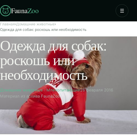
Fauna
Zoo
☰
Главная
›
Домашние животные
›
Одежда для собак: роскошь или необходимость
Одежда для собак:
роскошь или
необходимость
Домашние животные
·
Млекопитающие
26 февраля 2016
Материал из архива FaunaZoo