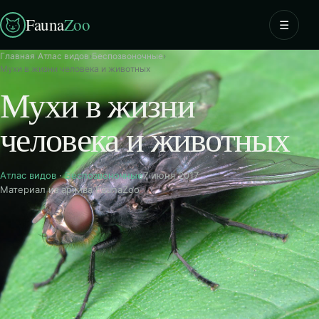
Fauna
Zoo
☰
Главная
›
Атлас видов
›
Беспозвоночные
›
Мухи в жизни человека и животных
Мухи в жизни
человека и животных
Атлас видов
·
Беспозвоночные
7 июня 2017
Материал из архива FaunaZoo