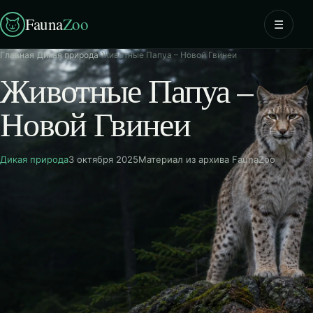
Fauna
Zoo
☰
Главная
›
Дикая природа
›
Животные Папуа – Новой Гвинеи
Животные Папуа –
Новой Гвинеи
Дикая природа
3 октября 2025
Материал из архива FaunaZoo