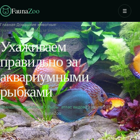
Fauna
Zoo
☰
Главная
›
Домашние животные
›
Ухаживаем правильно за аквариумными рыбками
Ухаживаем
правильно за
аквариумными
рыбками
Домашние животные
·
Рыбы: атлас видов
23 июля 2013
Материал из архива FaunaZoo