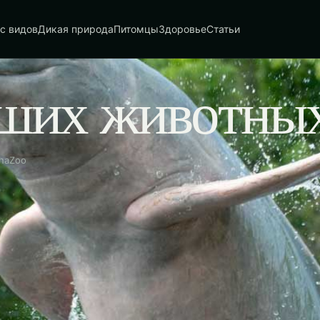
с видов
Дикая природа
Питомцы
Здоровье
Статьи
рших животны
unaZoo