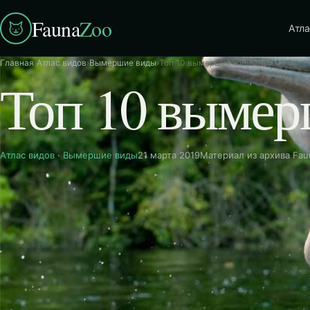
Fauna
Zoo
Атла
Главная
›
Атлас видов
›
Вымершие виды
›
Топ 10 вымерших животных
Топ 10 выме
Атлас видов
·
Вымершие виды
21 марта 2019
Материал из архива Fa