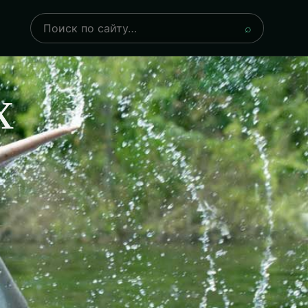
Поиск
⌕
х