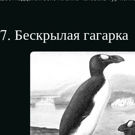
7
.
Бескрылая гагарка