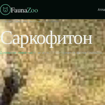
Fauna
Zoo
Атла
Главная
›
Домашние животные
›
Саркофитон
Саркофитон
Домашние животные
31 августа 2011
Материал из архива FaunaZoo