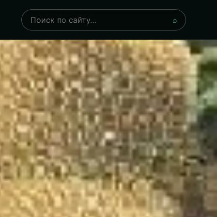
Поиск
⌕