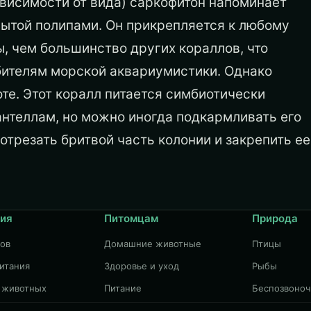
ависимости от вида) саркофитон напоминает
рытой полипами. Он прикрепляется к любому
ы, чем большинство других кораллов, что
ителям морской аквариумистики. Однако
те. Этот коралл питается симбиотически
нтеллам, но можно иногда подкармливать его
трезать бритвой часть колонии и закрепить ее
ия
Питомцам
Природа
дов
Домашние животные
Птицы
итания
Здоровье и уход
Рыбы
 животных
Питание
Беспозвоно