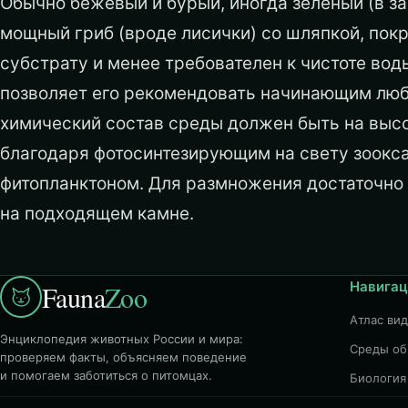
Обычно бежевый и бурый, иногда зеленый (в з
мощный гриб (вроде лисички) со шляпкой, пок
субстрату и менее требователен к чистоте вод
позволяет его рекомендовать начинающим люб
химический состав среды должен быть на высо
благодаря фотосинтезирующим на свету зоокса
фитопланктоном. Для размножения достаточно о
на подходящем камне.
Навигац
Fauna
Zoo
Атлас ви
Энциклопедия животных России и мира:
Среды об
проверяем факты, объясняем поведение
и помогаем заботиться о питомцах.
Биология