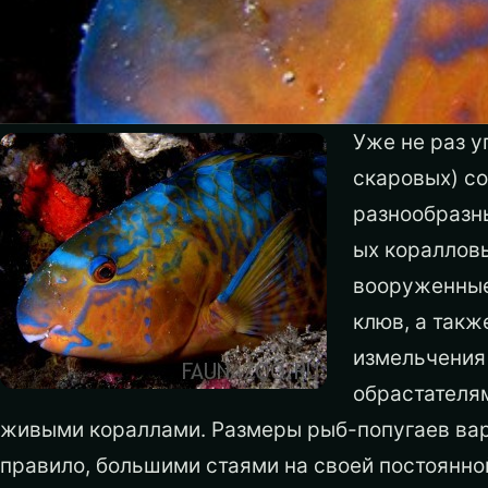
Уже не раз 
скаровых) со
разнообразн
ых коралловы
вооруженные
клюв, а такж
измельчения
обрастателя
живыми кораллами. Размеры рыб-попугаев варьи
правило, большими стаями на своей постоянно