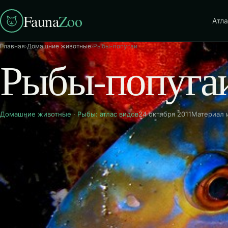
Fauna
Zoo
Атла
Главная
›
Домашние животные
›
Рыбы-попугаи
Рыбы-попуга
Домашние животные
·
Рыбы: атлас видов
24 октября 2011
Материал 