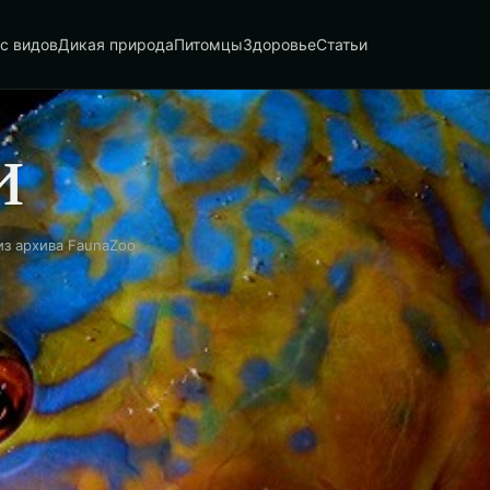
с видов
Дикая природа
Питомцы
Здоровье
Статьи
и
из архива FaunaZoo