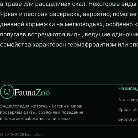
в траве или расщелинах скал. Некоторые виды 
Яркая и пестрая раскраска, вероятно, помога
дневной кормежки на мелководьях, особенно к
попугаев встречаются виды, ведущие одиночный
семейства характерен гермафродитизм или спо
Навигац
Fauna
Zoo
Атлас ви
Энциклопедия животных России и мира:
Среды об
проверяем факты, объясняем поведение
и помогаем заботиться о питомцах.
Биология
© 2010–2026 FaunaZoo