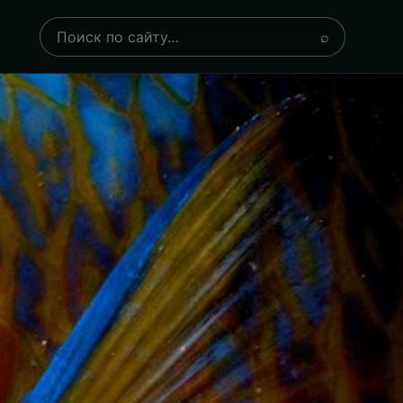
Поиск
⌕