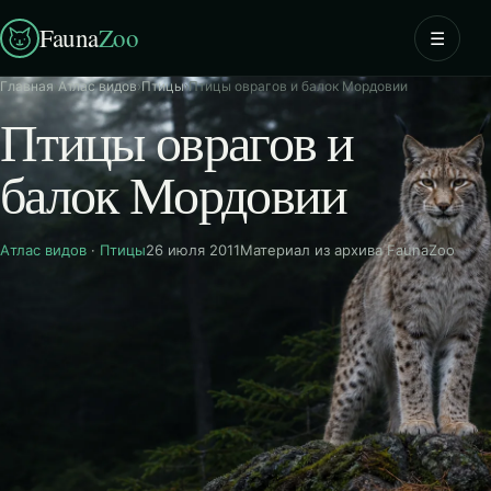
Fauna
Zoo
☰
Главная
›
Атлас видов
›
Птицы
›
Птицы оврагов и балок Мордовии
Птицы оврагов и
балок Мордовии
Атлас видов
·
Птицы
26 июля 2011
Материал из архива FaunaZoo