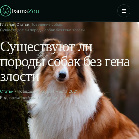
Fauna
Zoo
☰
Главная
›
Статьи
›
Поведение собак
›
Существуют ли породы собак без гена злости
Существуют ли
породы собак без гена
злости
Статьи
· Поведение собак
1 марта 2021
Редакционный материал FaunaZoo