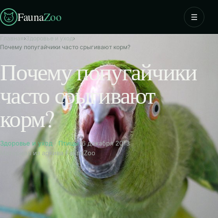
Fauna
Zoo
☰
Главная
›
Здоровье и уход
›
Почему попугайчики часто срыгивают корм?
Почему попугайчики
часто срыгивают
корм?
Здоровье и уход
·
Птицы
16 декабря 2013
Материал из архива FaunaZoo