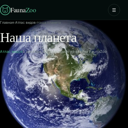
Fauna
Zoo
☰
Главная
›
Атлас видов
›
Наша планета
Наша планета
Атлас видов
5 декабря 2012
Материал из архива FaunaZoo