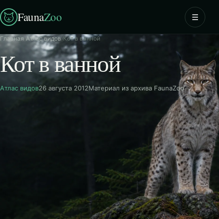
Fauna
Zoo
☰
Главная
›
Атлас видов
›
Кот в ванной
Кот в ванной
Атлас видов
26 августа 2012
Материал из архива FaunaZoo