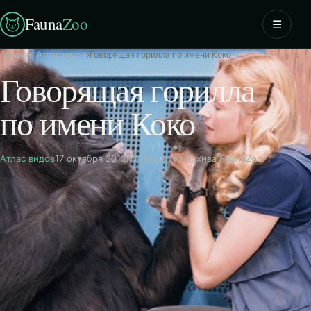
Fauna
Zoo
☰
Главная
›
Атлас видов
›
Говорящая горилла по имени Коко
Говорящая горилла
по имени Коко
Атлас видов
17 октября 2013
Материал из архива FaunaZoo