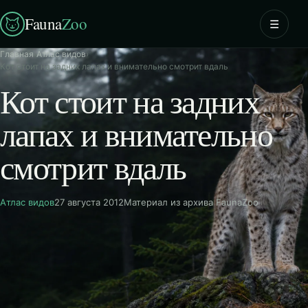
Fauna
Zoo
☰
Главная
›
Атлас видов
›
Кот стоит на задних лапах и внимательно смотрит вдаль
Кот стоит на задних
лапах и внимательно
смотрит вдаль
Атлас видов
27 августа 2012
Материал из архива FaunaZoo