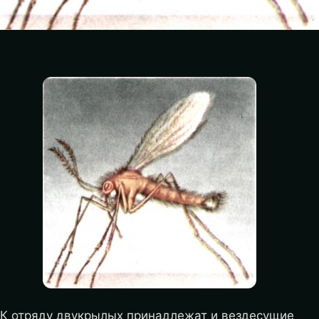
К отряду двукрылых принадлежат и вездесущие