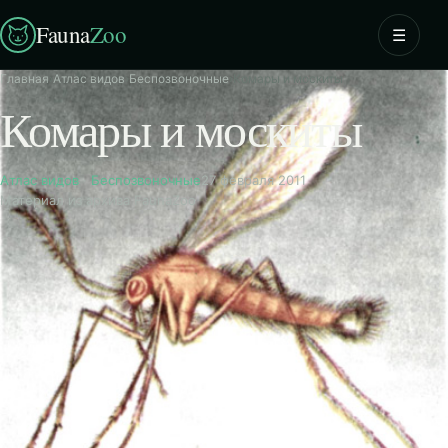
Fauna
Zoo
☰
Главная
›
Атлас видов
›
Беспозвоночные
›
Комары и москиты
Комары и москиты
Атлас видов
·
Беспозвоночные
27 февраля 2011
Материал из архива FaunaZoo