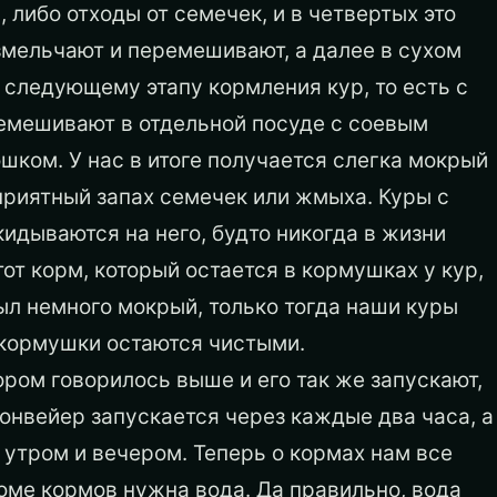
, либо отходы от семечек, и в четвертых это
змельчают и перемешивают, а далее в сухом
следующему этапу кормления кур, то есть с
ремешивают в отдельной посуде с соевым
шком. У нас в итоге получается слегка мокрый
приятный запах семечек или жмыха. Куры с
кидываются на него, будто никогда в жизни
тот корм, который остается в кормушках у кур,
был немного мокрый, только тогда наши куры
и кормушки остаются чистыми.
ром говорилось выше и его так же запускают,
конвейер запускается через каждые два часа, а
 утром и вечером. Теперь о кормах нам все
оме кормов нужна вода. Да правильно, вода