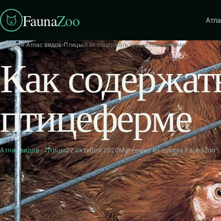
Fauna
Zoo
Атла
Главная
›
Атлас видов
›
Птицы
›
Как содержать кур на птицеферме
Как содержать
птицеферме
Атлас видов
·
Птицы
22 октября 2020
Материал из архива FaunaZoo