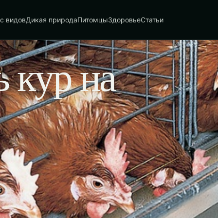
с видов
Дикая природа
Питомцы
Здоровье
Статьи
 кур на