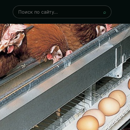
Поиск
⌕