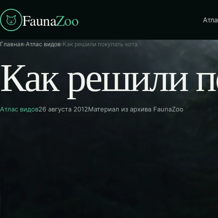
Fauna
Zoo
Атла
Главная
›
Атлас видов
›
Как решили покупать кота
Как решили п
Атлас видов
26 августа 2012
Материал из архива FaunaZoo