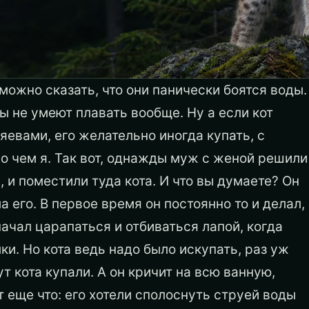
 можно сказать, что они панически боятся воды.
ты не умеют плавать вообще. Ну а если кот
яевами, его желательно иногда купать, с
о чем я. Так вот, однажды муж с женой решили
, и поместили туда кота.
И что вы думаете? Он
 его. В первое время он постоянно то и делал,
 начал царапаться и отбиваться лапой, когда
ки. Но кота ведь надо было искупать, раз уж
т кота купали. А он кричит на всю ванную,
от еще что: его хотели сполоснуть струей воды