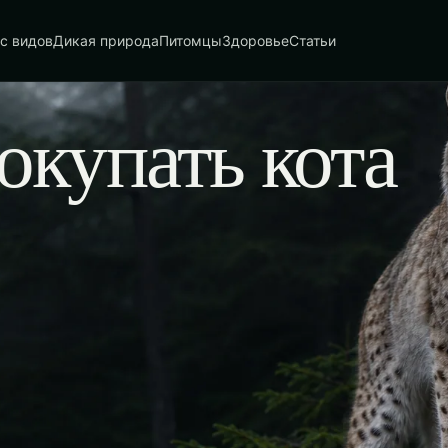
с видов
Дикая природа
Питомцы
Здоровье
Статьи
окупать кота