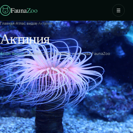
Fauna
Zoo
☰
Главная
›
Атлас видов
›
Актиния
Актиния
Атлас видов
10 января 2018
Материал из архива FaunaZoo