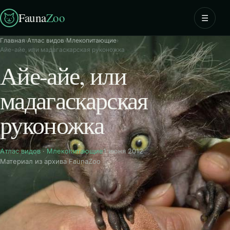
Fauna
Zoo
☰
Главная
›
Атлас видов
›
Млекопитающие
›
Айе-айе, или мадагаскарская руконожка
Айе-айе, или
мадагаскарская
руконожка
Атлас видов
·
Млекопитающие
1 июня 2012
Материал из архива FaunaZoo