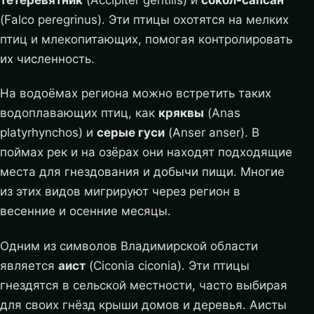
тетеревятник
(Accipiter gentilis) и
сокол-сапсан
(Falco peregrinus). Эти птицы охотятся на мелких
птиц и млекопитающих, помогая контролировать
их численность.
На водоёмах региона можно встретить таких
водоплавающих птиц, как
кряквы
(Anas
platyrhynchos) и
серые гуси
(Anser anser). В
поймах рек и на озёрах они находят подходящие
места для гнездования и добычи пищи. Многие
из этих видов мигрируют через регион в
весенние и осенние месяцы.
Одним из символов Владимирской области
является
аист
(Ciconia ciconia). Эти птицы
гнездятся в сельской местности, часто выбирая
для своих гнёзд крыши домов и деревья. Аисты