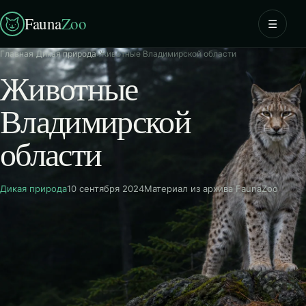
Fauna
Zoo
☰
Главная
›
Дикая природа
›
Животные Владимирской области
Животные
Владимирской
области
Дикая природа
10 сентября 2024
Материал из архива FaunaZoo