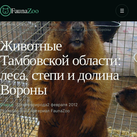
Fauna
Zoo
☰
Главная
›
Статьи
›
Дикая природа
›
Животные Тамбовской области: леса, степи и долина Вороны
Животные
Тамбовской области:
леса, степи и долина
Вороны
Статьи
· Дикая природа
2 февраля 2012
Редакционный материал FaunaZoo