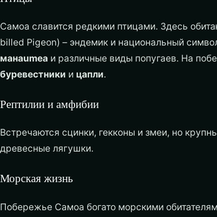
Самоа славится редкими птицами. Здесь обит
billed Pigeon) – эндемик и национальный симво
манаumea
и различные виды попугаев. На поб
буревестники
и
цапли
.
Рептилии и амфибии
Встречаются сцинки, гекконы и змеи, но крупн
древесные лягушки.
Морская жизнь
Побережье Самоа богато морскими обитателя