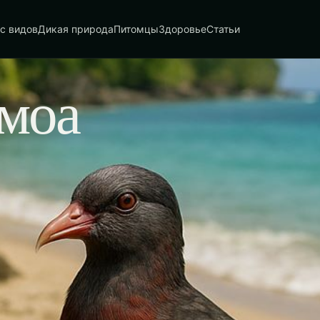
с видов
Дикая природа
Питомцы
Здоровье
Статьи
моа