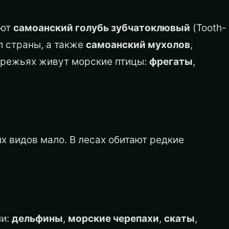
ают
самоанский голубь зубчатоклювый
(Tooth-
л страны, а также
самоанский мухолов
,
ережьях живут морские птицы:
фрегаты
,
ых видов мало. В лесах обитают редкие
ми:
дельфины
,
морские черепахи
,
скаты
,