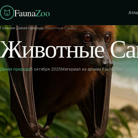
Fauna
Zoo
Атла
Главная
›
Дикая природа
›
Животные Самоа
Животные Са
Дикая природа
5 октября 2025
Материал из архива FaunaZoo