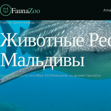
Fauna
Zoo
Атла
Главная
›
Дикая природа
›
Животные Республики Мальдивы
Животные Ре
Мальдивы
Дикая природа
12 сентября 2025
Материал из архива FaunaZoo