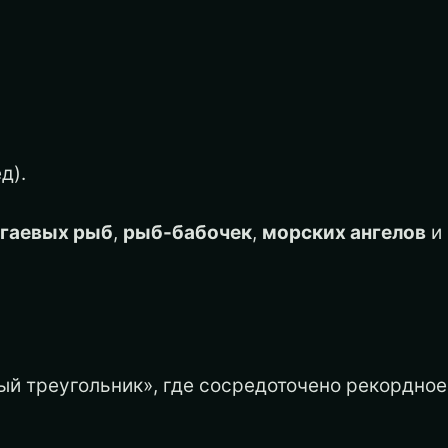
д).
угаевых рыб
,
рыб-бабочек
,
морских ангелов
и
й треугольник», где сосредоточено рекордное