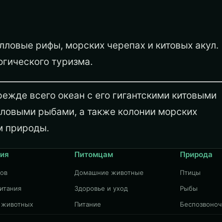
ловые рифы, морских черепах и китовых акул.
огического туризма.
ежде всего океан с его гигантскими китовыми
лловыми рыбами, а также колонии морских
м природы.
ия
Питомцам
Природа
дов
Домашние животные
Птицы
итания
Здоровье и уход
Рыбы
 животных
Питание
Беспозвоно