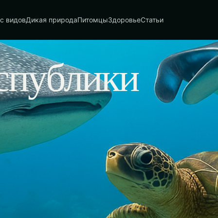
с видов
Дикая природа
Питомцы
Здоровье
Статьи
спублики