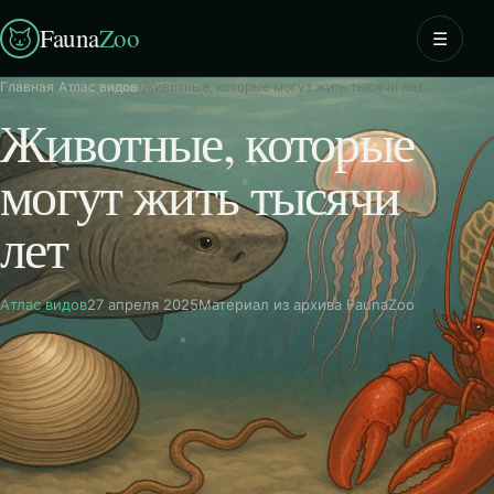
Fauna
Zoo
☰
Главная
›
Атлас видов
›
Животные, которые могут жить тысячи лет
Животные, которые
могут жить тысячи
лет
Атлас видов
27 апреля 2025
Материал из архива FaunaZoo