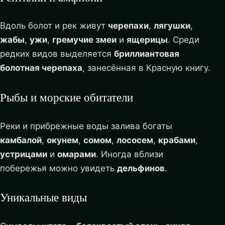
Вдоль болот и рек живут
черепахи
,
лягушки
,
жабы
,
ужи
,
гремучие змеи
и
ящерицы
. Среди
редких видов выделяется
бриллиантовая
болотная черепаха
, занесённая в Красную книгу.
Рыбы и морские обитатели
Реки и прибрежные воды залива богаты
камбалой
,
окунем
,
сомом
,
лососем
,
крабами
,
устрицами
и
омарами
. Иногда вблизи
побережья можно увидеть
дельфинов
.
Уникальные виды