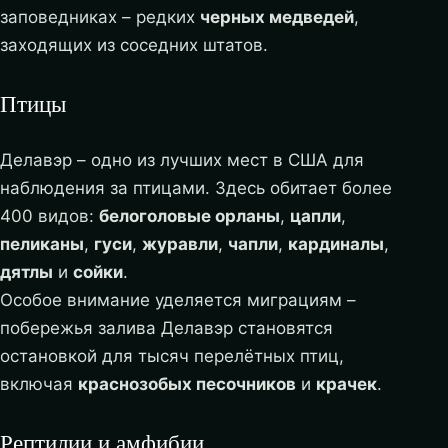
заповедниках – редких
черных медведей
,
заходящих из соседних штатов.
Птицы
Делавэр – одно из лучших мест в США для
наблюдения за птицами. Здесь обитает более
400 видов:
белоголовые орланы
,
цапли
,
пеликаны
,
гуси
,
журавли
,
чапли
,
кардиналы
,
дятлы
и
сойки
.
Особое внимание уделяется миграциям –
побережья залива Делавэр становятся
остановкой для тысяч перелётных птиц,
включая
краснозобых песочников
и
крачек
.
Рептилии и амфибии