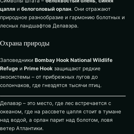
Символы штата –
белохвостый олень
,
синяя
цапля
и
белоголовый орлан
. Они отражают
природное разнообразие и гармонию болотных и
лесных ландшафтов Делавэра.
Охрана природы
Заповедники
Bombay Hook National Wildlife
Refuge
и
Prime Hook
защищают редкие
экосистемы – от прибрежных лугов до
солончаков, где гнездятся тысячи птиц.
Делавэр – это место, где лес встречается с
океаном, где на рассвете цапля стоит в тумане
над водой, а орлан парит над болотом, ловя
ветер Атлантики.