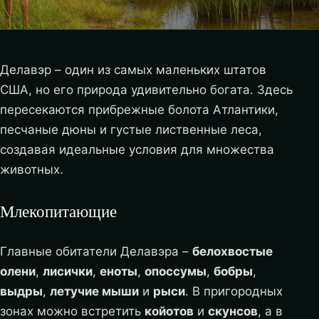
Делавэр – один из самых маленьких штатов
США, но его природа удивительно богата. Здесь
пересекаются прибрежные болота Атлантики,
песчаные дюны и густые лиственные леса,
создавая идеальные условия для множества
животных.
Млекопитающие
Главные обитатели Делавэра –
белохвостые
олени
,
лисички
,
еноты
,
опоссумы
,
бобры
,
выдры
,
летучие мыши
и
рыси
. В пригородных
зонах можно встретить
койотов
и
скунсов
, а в