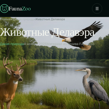
Fauna
Zoo
☰
Главная
›
Дикая природа
›
Животные Делавэра
Животные Делавэра
Дикая природа
4 ноября 2025
Материал из архива FaunaZoo