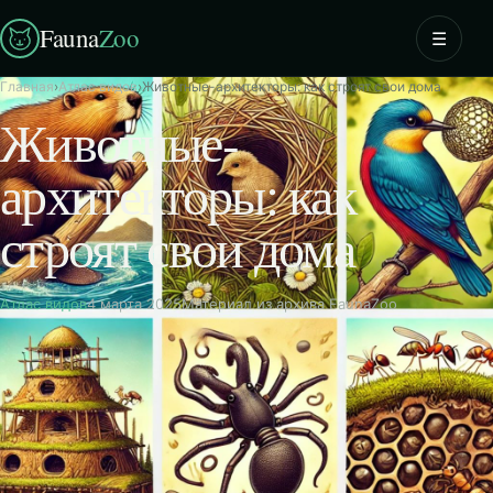
Fauna
Zoo
☰
Главная
›
Атлас видов
›
Животные-архитекторы: как строят свои дома
Животные-
архитекторы: как
строят свои дома
Атлас видов
4 марта 2025
Материал из архива FaunaZoo