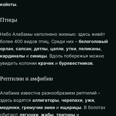
койоты
.
Птицы
Небо Алабамы наполнено жизнью: здесь живёт
более 400 видов птиц. Среди них –
белоголовый
орлан
,
сапсан
,
дятлы
,
цапли
,
утки
,
пеликаны
,
кардиналы
и
синицы
. Вдоль побережья можно
увидеть колонии
крачек
и
буревестников
.
Рептилии и амфибии
Алабама известна разнообразием рептилий –
здесь водятся
аллигаторы
,
черепахи
,
ужи
,
медянки
,
гремучие змеи
и
ящерицы
. В болотах
обитают
лягушки
,
жабы
,
тритоны
и