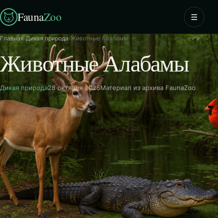
Fauna
Zoo
☰
Главная
›
Дикая природа
›
Животные Алабамы
Животные Алабамы
Дикая природа
28 октября 2025
Материал из архива FaunaZoo