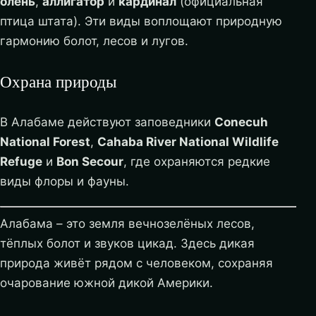
олень
,
аллигатор
и
кардинал
(официальная
птица штата). Эти виды воплощают природную
гармонию болот, лесов и лугов.
Охрана природы
В Алабаме действуют заповедники
Conecuh
National Forest
,
Cahaba River National Wildlife
Refuge
и
Bon Secour
, где охраняются редкие
виды флоры и фауны.
Алабама – это земля вечнозелёных лесов,
тёплых болот и звуков цикад. Здесь дикая
природа живёт рядом с человеком, сохраняя
очарование южной дикой Америки.