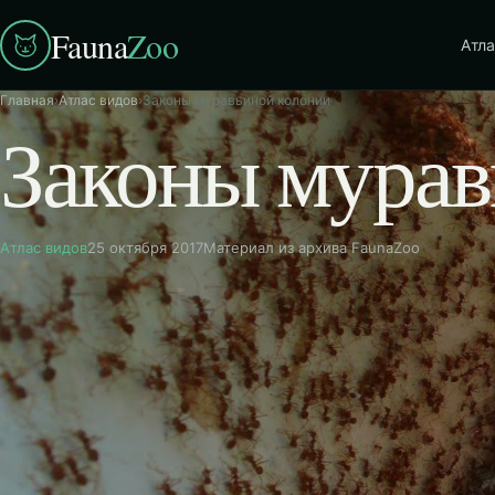
Fauna
Zoo
Атла
Главная
›
Атлас видов
›
Законы муравьиной колонии
Законы мурав
Атлас видов
25 октября 2017
Материал из архива FaunaZoo