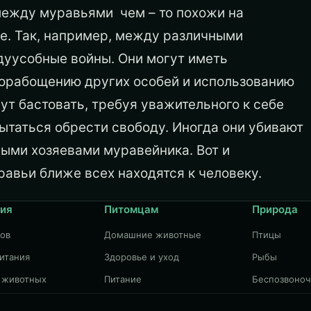
между муравьями чем – то похожи на
. Так, например, между различными
уусобные войны. Они могут иметь
порабощению других особей и использованию
гут бастовать, требуя уважительного к себе
ытаться обрести свободу. Иногда они убивают
ными хозяевами муравейника. Вот и
равьи ближе всех находятся к человеку.
ия
Питомцам
Природа
дов
Домашние животные
Птицы
итания
Здоровье и уход
Рыбы
 животных
Питание
Беспозвоно