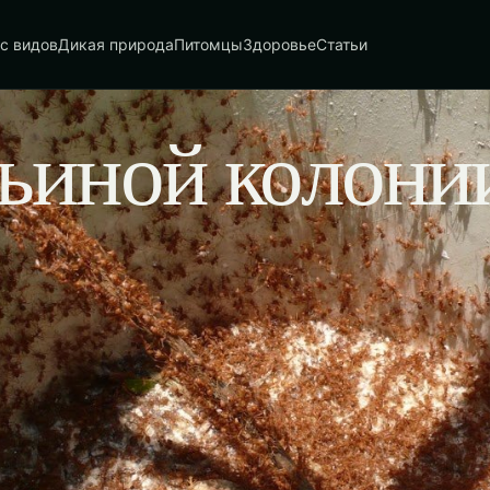
с видов
Дикая природа
Питомцы
Здоровье
Статьи
ьиной колони