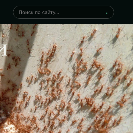
Поиск
⌕
и