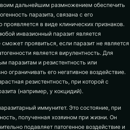
и своим дальнейшим размножением обеспечить
огенность паразита, связана с его
о проявляется в виде клинических признаков.
 любой инвазионный паразит является
е сможет проявиться, если паразит не является
атогенности является вирулентность. Для
ым паразитам и резистентность или
но ограничивать его негативное воздействие.
зрастная резистентность, при которой с
азита (например, у кокцидий).
паразитарный иммунитет. Это состояние, при
ость, полученная хозяином при жизни. Он
чительно подавляет патогенное воздействие и