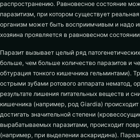
распространению. Равновесное состояние може
паразитизм, при котором существует реальная 
организм может быть восприимчивым и надо име
хозяина проявляется в равновесном состоянии
Паразит вызывает целый ряд патогенетических
больше, чем больше количество паразитов и ч
обтурация тонкого кишечника гельминтами). Т
острыми зубами ротового аппарата нематод, ор
результате лишения питательных веществ и сн
кишечника (например, род Giardia) происходит
достигать значительной степени (кровесосущие
вырабатываемых паразитами, происходит повр
(например, при выделении аскаридина). Параз