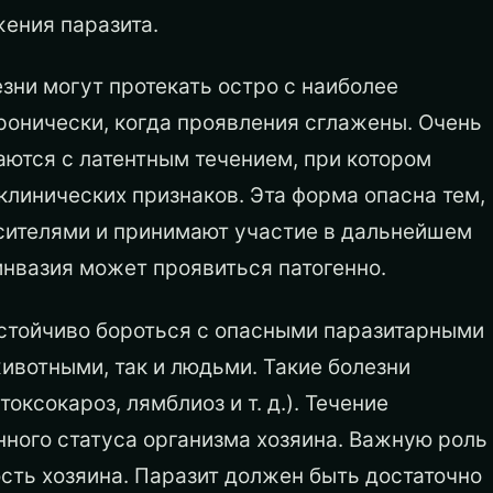
ения паразита.
зни могут протекать остро с наиболее
онически, когда проявления сглажены. Очень
аются с латентным течением, при котором
 клинических признаков. Эта форма опасна тем,
осителями и принимают участие в дальнейшем
инвазия может проявиться патогенно.
астойчиво бороться с опасными паразитарными
вотными, так и людьми. Такие болезни
оксокароз, лямблиоз и т. д.). Течение
нного статуса организма хозяина. Важную роль
ость хозяина. Паразит должен быть достаточно