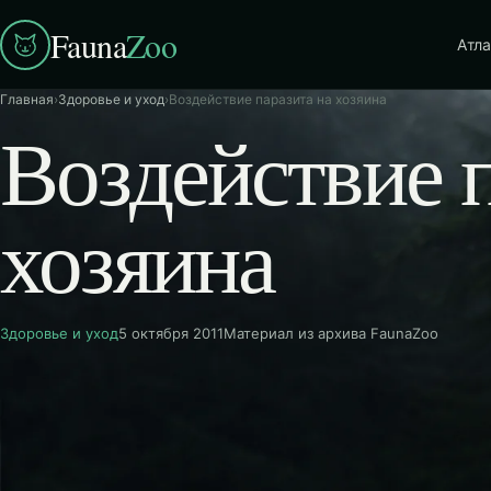
Fauna
Zoo
Атла
Главная
›
Здоровье и уход
›
Воздействие паразита на хозяина
Воздействие п
хозяина
Здоровье и уход
5 октября 2011
Материал из архива FaunaZoo