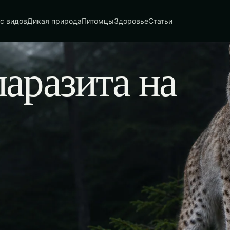
с видов
Дикая природа
Питомцы
Здоровье
Статьи
аразита на