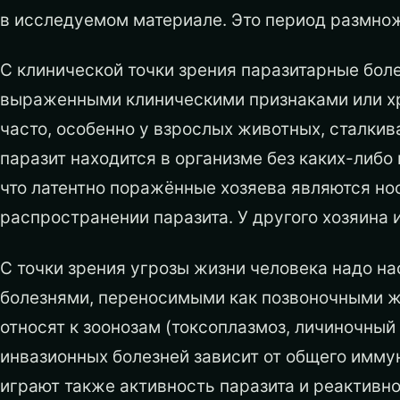
в исследуемом материале. Это период размнож
С клинической точки зрения паразитарные боле
выраженными клиническими признаками или хр
часто, особенно у взрослых животных, сталкив
паразит находится в организме без каких-либо
что латентно поражённые хозяева являются н
распространении паразита. У другого хозяина 
С точки зрения угрозы жизни человека надо н
болезнями, переносимыми как позвоночными жи
относят к зоонозам (токсоплазмоз, личиночный т
инвазионных болезней зависит от общего имму
играют также активность паразита и реактивн