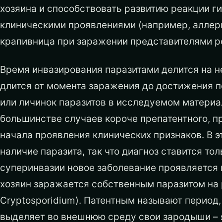
хозяина и способствовать развитию реакции г
клиническими проявлениями (например, аллер
крапивница при заражении представителями ро
Время инвазирования паразитами делится на н
длится от момента заражения до достижения п
или личинок паразитов в исследуемом материал
большинстве случаев короче препатентного, п
начала проявления клинических признаков. В э
наличие паразита, так что диагноз ставится то
суперинвазии новое заболевание проявляется 
хозяин заражается собственным паразитом на 
Cryptosporidium). Патентным называют период,
выделяет во внешнюю среду свои зародыши – яй