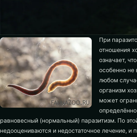
При паразито
отношения х
означает, чт
особенно не 
любом случа
организм хо
может ограни
определённой
равновесный (нормальный) паразитизм.
По это
недооцениваются и недостаточное лечение, и 